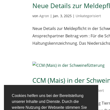
Neue Details zur Meldepfl
von
Agron
|
Jan. 3, 2025
|
Unkategorisiert
Neue Details zur Meldepflicht in der Sch
Ansprechpartner Beitrag vom : Für die Sc
Haltungskennzeichnung. Das Niedersächs
CCM (Mais) in der Schwei
von
Agron
|
Sep. 17, 2024
|
Unkategorisiert
Cookies helfen uns bei der Bereitstellung
unserer Inhalte und Dienste. Durch die
CCM (Mais) in der Schweinefütterung Tie
weitere Nutzung der Webseite stimmen Sie