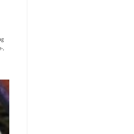
ag
-,