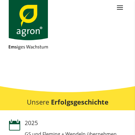
Unsere
Erfolgsgeschichte
2025

GS und Fleming + Wendeln übernehmen