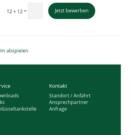
Jetzt bewerben
=
12 + 12
lm abspielen
rvice
Kontakt
wnloads
Standort / Anfahrt
nks
Ansprechpartner
hlüsseltankstelle
Anfrage