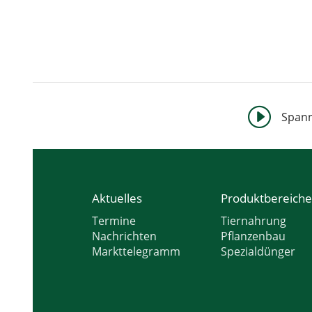
I
Spann
Aktuelles
Produktbereich
Termine
Tiernahrung
Nachrichten
Pflanzenbau
Markttelegramm
Spezialdünger