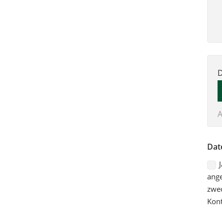
D
F
A
Dat
ange
zwec
Kont