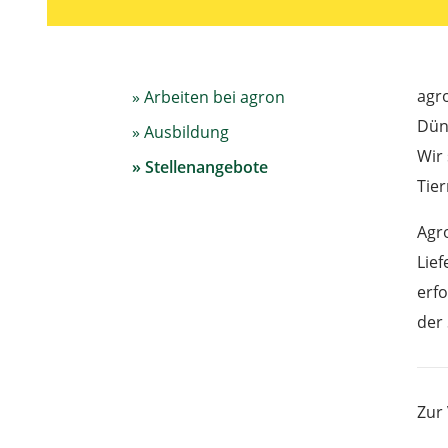
agro
Arbeiten bei agron
Dün
Ausbildung
Wir 
Stellenangebote
Tie
Agro
Lie
erf
der 
Zur