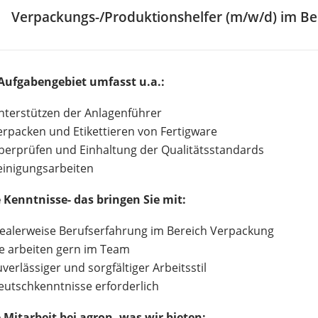
Verpackungs-/Produktionshelfer (m/w/d) im Be
 Aufgabengebiet umfasst u.a.:
nterstützen der Anlagenführer
erpacken und Etikettieren von Fertigware
berprüfen und Einhaltung der Qualitätsstandards
einigungsarbeiten
e Kenntnisse- das bringen Sie mit:
dealerweise Berufserfahrung im Bereich Verpackung
ie arbeiten gern im Team
verlässiger und sorgfältiger Arbeitsstil
eutschkenntnisse erforderlich
e Mitarbeit bei agron- was wir bieten: