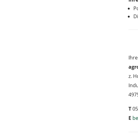
P
D
Ihre
agr
z. 
Indu
497
T
05
E
b