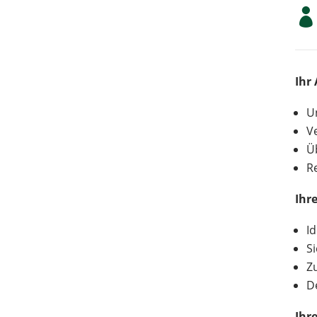

Ihr
U
V
Ü
R
Ihr
I
S
Zu
D
Ihr